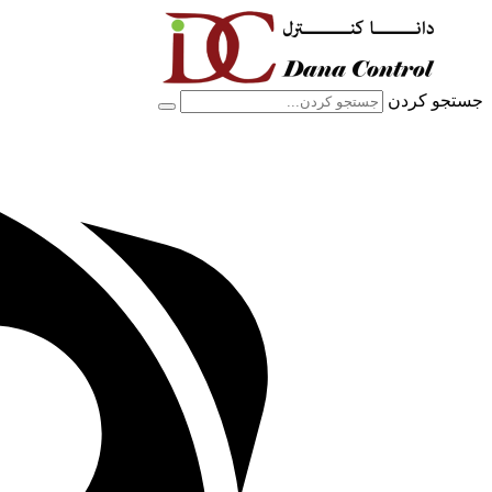
پرش
به
محتوا
جستجو کردن