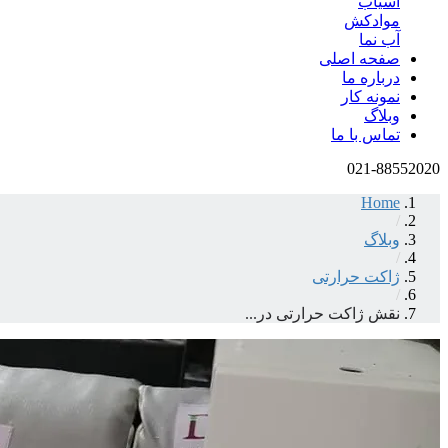
آسیاب
موادکش
آب نما
صفحه اصلی
درباره ما
نمونه کار
وبلاگ
تماس با ما
021-88552020
Home
/
وبلاگ
/
ژاکت حرارتی
/
نقش ژاکت حرارتی در...