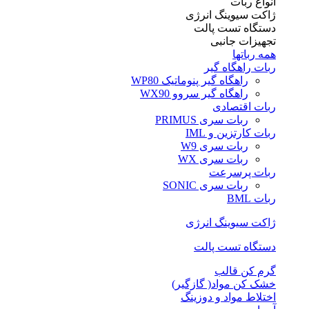
انواع ربات
ژاکت سیوینگ انرژی
دستگاه تست پالت
تجهیزات جانبی
همه رباتها
ربات راهگاه گیر
راهگاه گیر پنوماتیک WP80
راهگاه گیر سروو WX90
ربات اقتصادی
ربات سری PRIMUS
ربات کارتزین و IML
ربات سری W9
ربات سری WX
ربات پرسرعت
ربات سری SONIC
ربات BML
ژاکت سیوینگ انرژی
دستگاه تست پالت
گرم کن قالب
خشک کن مواد( گازگیر)
اختلاط مواد و دوزینگ