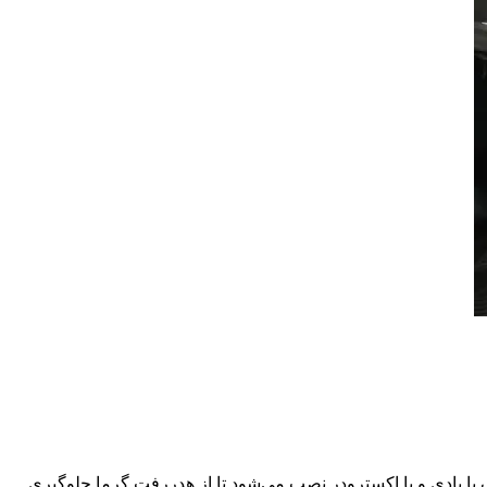
ای تزریق پلاستیک یا بادی و یا اکسترودر نصب می‌شود تا از هدررفت گرما جلوگیری