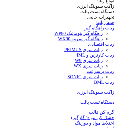
انواع ربات
ژاکت سیوینگ انرژی
دستگاه تست پالت
تجهیزات جانبی
همه رباتها
ربات راهگاه گیر
راهگاه گیر پنوماتیک WP80
راهگاه گیر سروو WX90
ربات اقتصادی
ربات سری PRIMUS
ربات کارتزین و IML
ربات سری W9
ربات سری WX
ربات پرسرعت
ربات سری SONIC
ربات BML
ژاکت سیوینگ انرژی
دستگاه تست پالت
گرم کن قالب
خشک کن مواد( گازگیر)
اختلاط مواد و دوزینگ