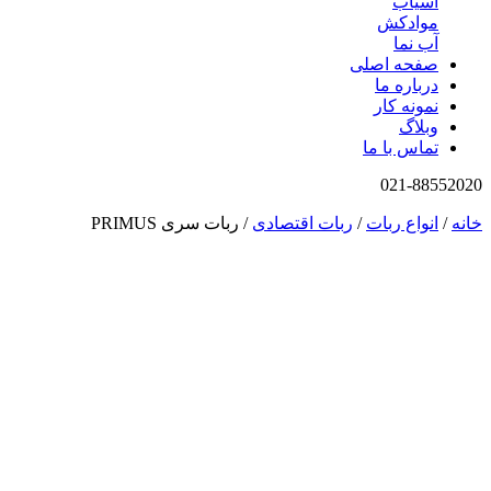
آسیاب
موادکش
آب نما
صفحه اصلی
درباره ما
نمونه کار
وبلاگ
تماس با ما
021-88552020
خانه
/
انواع ربات
/
ربات اقتصادی
/ ربات سری PRIMUS