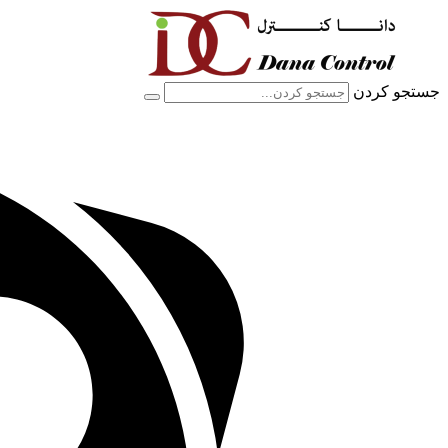
پرش
به
محتوا
جستجو کردن